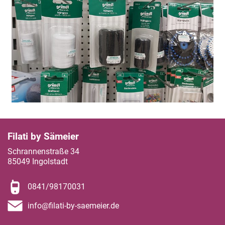
Filati by Sämeier
Schrannenstraße 34
85049 Ingolstadt
0841/98170031
info@filati-by-saemeier.de